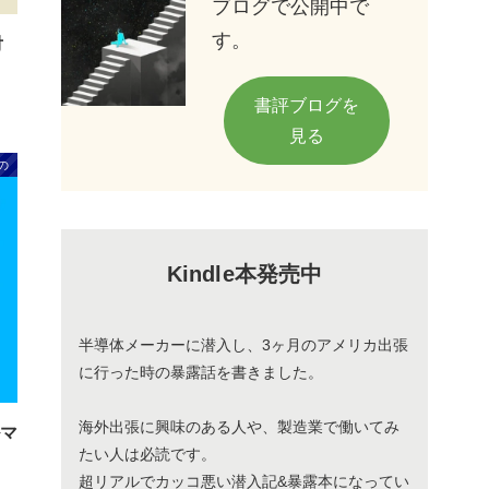
ブログで公開中で
す。
対
書評ブログを
見る
の
Kindle本発売中
半導体メーカーに潜入し、3ヶ月のアメリカ出張
に行った時の暴露話を書きました。
海外出張に興味のある人や、製造業で働いてみ
ルマ
たい人は必読です。
超リアルでカッコ悪い潜入記&暴露本になってい