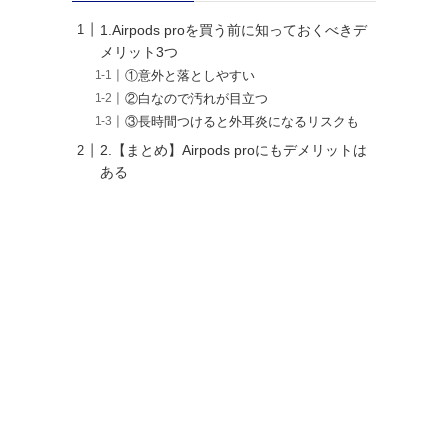
1.Airpods proを買う前に知っておくべきデ
メリット3つ
①意外と落としやすい
②白なので汚れが目立つ
③長時間つけると外耳炎になるリスクも
2.【まとめ】Airpods proにもデメリットは
ある