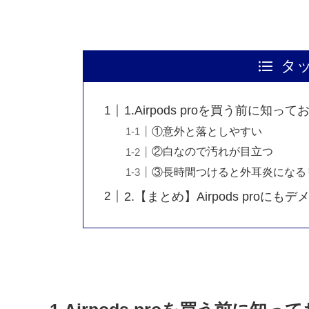
タ
1.Airpods proを買う前に知
①意外と落としやすい
②白なので汚れが目立つ
③長時間つけると外耳炎になる
2.【まとめ】Airpods proに