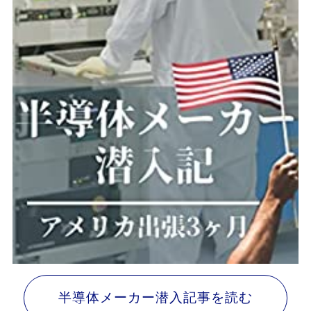
半導体メーカー潜入記事を読む